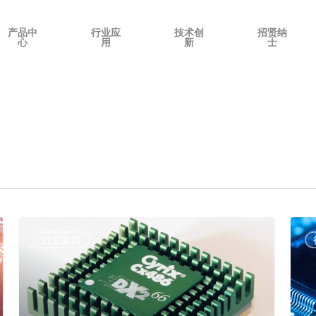
产品中
行业应
技术创
招贤纳
心
用
新
士
行业新闻