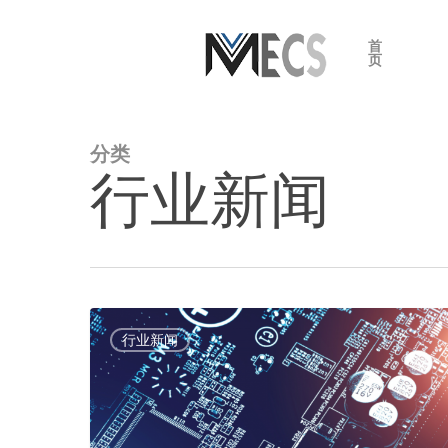
跳
到
首
页
主
要
内
分类
容
点击进入搜索或ESC关闭
行业新闻
行业新闻