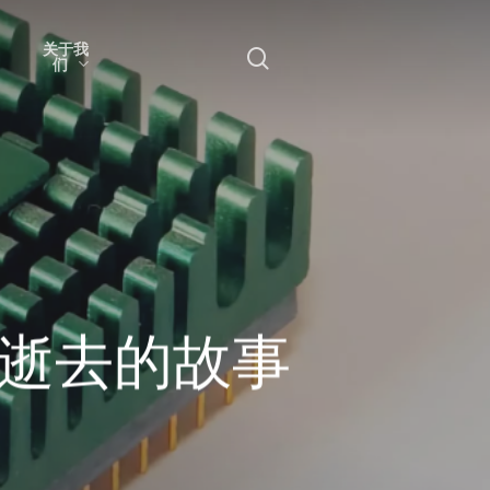
关于我
搜
们
索
x逝去的故事