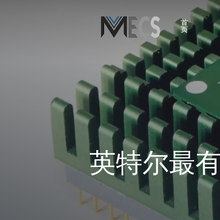
跳
到
首
页
主
要
内
容
点击进入搜索或ESC关闭
英特尔最有