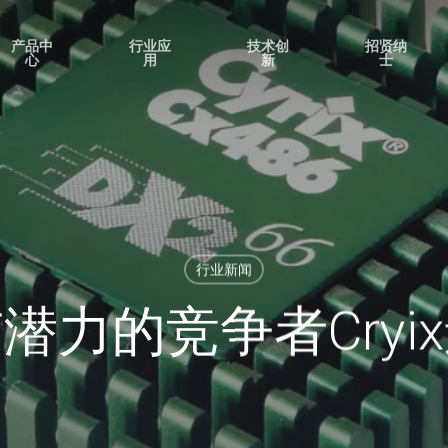
产品中
行业应
技术创
招贤纳
心
用
新
士
行业新闻
潜力的竞争者Cryi