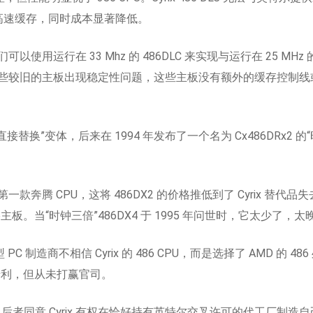
L1 高速缓存，同时成本显著降低。
运行在 33 Mhz 的 486DLC 来实现与运行在 25 MHz 的 
些较旧的主板出现稳定性问题，这些主板没有额外的缓存控制线或 
2的“直接替换”变体，后来在 1994 年发布了一个名为 Cx486DR
奔腾 CPU，这将 486DX2 的价格推低到了 Cyrix 替代品
6主板。当“时钟三倍”486DX4 于 1995 年问世时，它太少了，太
 PC 制造商不相信 Cyrix 的 486 CPU，而是选择了 AMD 
其专利，但从未打赢官司。
，后者同意 Cyrix 有权在恰好持有英特尔交叉许可的代工厂制造自己