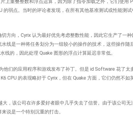
entium 芯片上重叠整数和浮点运算，因为除了指令加载之外，它们使
PU 的弱点。当时的评论者发现，在所有其他基准测试或性能测试中，6×86
的确切方向，Cyrix 认为最好优先考虑整数性能，因此它生产了
指令流水线是一种将任务划分为一组较小的操作的技术，这些操作
 是流水线的，因此处理 Quake 图形的浮点计算延迟非常低。
的应用程序和游戏发布了补丁。但是 id Software 花了太多时
 K6 CPU 的表现略好于 Cyrix，但在 Quake 方面，它们
。
得越来越大，该公司在许多爱好者眼中几乎失去了信誉。由于该公司无法
客户群来说是一个特别沉重的打击。