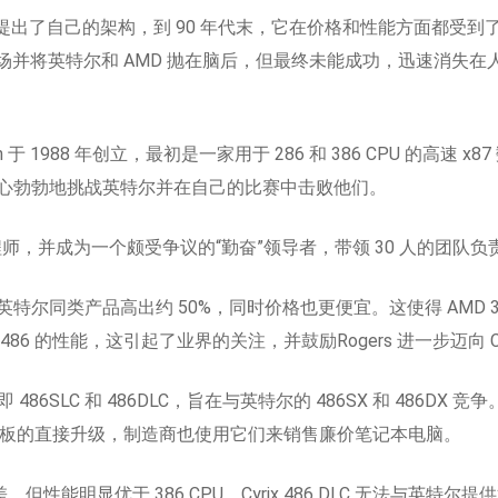
D 提出了自己的架构，到 90 年代末，它在价格和性能方面都受
C 市场并将英特尔和 AMD 抛在脑后，但最终未能成功，迅速消失
 Brightman 于 1988 年创立，最初是一家用于 286 和 386 CPU
心勃勃地挑战英特尔并在自己的比赛中击败他们。
工程师，并成为一个颇受争议的“勤奋”领导者，带领 30 人的团队
类产品高出约 50%，同时价格也更便宜。这使得 AMD 386 CPU 
6 的性能，这引起了业界的关注，并鼓励Rogers 进一步迈向 C
即 486SLC 和 486DLC，旨在与英特尔的 486SX 和 486DX 竞争
 主板的直接升级，制造商也使用它们来销售廉价笔记本电脑。
 稍差，但性能明显优于 386 CPU。Cyrix 486 DLC 无法与英特